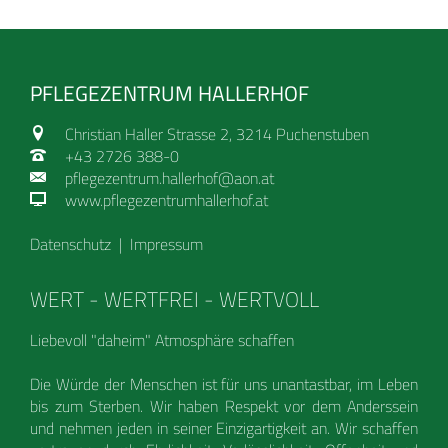
PFLEGEZENTRUM HALLERHOF
Christian Haller Strasse 2, 3214 Puchenstuben
+43 2726 388-0
pflegezentrum.hallerhof@aon.at
www.pflegezentrumhallerhof.at
Datenschutz
|
Impressum
WERT - WERTFREI - WERTVOLL
Liebevoll "daheim" Atmosphäre schaffen
Die Würde der Menschen ist für uns unantastbar, im Leben
bis zum Sterben. Wir haben Respekt vor dem Anderssein
und nehmen jeden in seiner Einzigartigkeit an. Wir schaffen